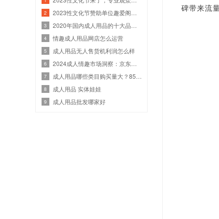
碑带来流
2023性文化节赞助单位趣爱阁确定广州性文化节门票地址
2
2020年国内成人用品的十大品牌排行榜
3
情趣成人用品网店怎么运营
4
成人用品无人售货机利润怎么样
5
2024成人情趣市场洞察：京东成全球GMV最高的电商平台
6
成人用品哪些类目购买量大？85-95后的女生更追求
7
成人用品 实体娃娃
8
成人用品批发哪家好
9