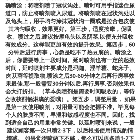
确喷涂：将喷剂喷于冠状沟处。喷时可用手指遮住尿
道口，防止将喷剂喷入尿道。将喷剂喷在冠状沟处以
及龟头上，用手均匀涂抹冠状沟一圈或是拉合包皮使
其均匀吸收，效果更好。第三步，适度按摩，促吸
收。喷过之后,建议按摩龟头以及阴茎,以便充分吸收
有效成分。这样能更加有效的提升效果。第四步，60
分钟后进行房事，心急是吃不了热豆腐的。喷涂之
后，你需要等上一段时间。延时喷剂也有一定的起效
时间，延时喷剂主要成分是玛咖、淫羊藿、蛇床子、
肉苁蓉等提取物,喷涂之后30-60分钟之后再行房事效
果最佳,那一般需要30分钟以后,再行房事,否则效果也
会大打折扣。（草本类喷剂是需要时间吸收的，等待
会收获酣畅淋漓的爱哦）。第五步，调整用量， 如果
是第一次使用喷剂，对用量可能会把握不准。毕竟每
个人的肤质不同，早泄和敏感程度也不同。因此，找
到适合自己的用量非常关键。以延时喷剂来说，一般
建议顾客第一次只喷2-3下，以后根据使用情况酌情
增减。 如果觉得喷两下不够，那么可以再多喷1-2下