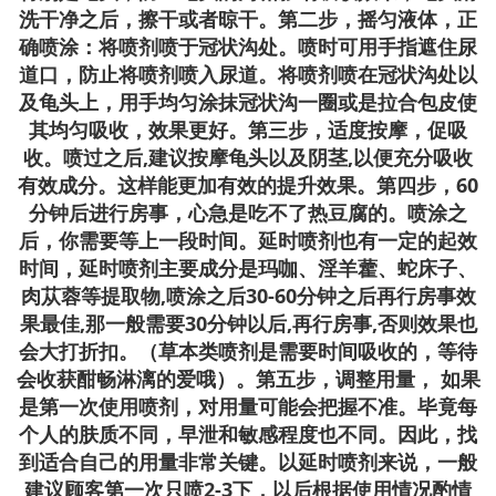
洗干净之后，擦干或者晾干。第二步，摇匀液体，正
确喷涂：将喷剂喷于冠状沟处。喷时可用手指遮住尿
道口，防止将喷剂喷入尿道。将喷剂喷在冠状沟处以
及龟头上，用手均匀涂抹冠状沟一圈或是拉合包皮使
其均匀吸收，效果更好。第三步，适度按摩，促吸
收。喷过之后,建议按摩龟头以及阴茎,以便充分吸收
有效成分。这样能更加有效的提升效果。第四步，60
分钟后进行房事，心急是吃不了热豆腐的。喷涂之
后，你需要等上一段时间。延时喷剂也有一定的起效
时间，延时喷剂主要成分是玛咖、淫羊藿、蛇床子、
肉苁蓉等提取物,喷涂之后30-60分钟之后再行房事效
果最佳,那一般需要30分钟以后,再行房事,否则效果也
会大打折扣。（草本类喷剂是需要时间吸收的，等待
会收获酣畅淋漓的爱哦）。第五步，调整用量， 如果
是第一次使用喷剂，对用量可能会把握不准。毕竟每
个人的肤质不同，早泄和敏感程度也不同。因此，找
到适合自己的用量非常关键。以延时喷剂来说，一般
建议顾客第一次只喷2-3下，以后根据使用情况酌情